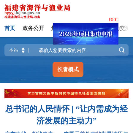
[关闭]
首页
政务公开
解读回应
办事服务
互动交流

长者模式
总书记的人民情怀 | “让内需成为经
济发展的主动力”