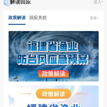
解读回应
进入>
政策解读
回应关切
更多>
福
福
福
福
福
福
福
福