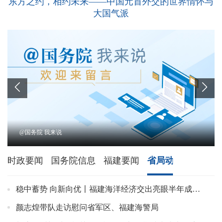
东方之约，相约未来——中国元首外交的世界情怀与
大国气派


@国务院 我来说
时政要闻
国务院信息
福建要闻
省局动态
基层动
稳中蓄势 向新向优丨福建海洋经济交出亮眼半年成绩单
颜志煌带队走访慰问省军区、福建海警局