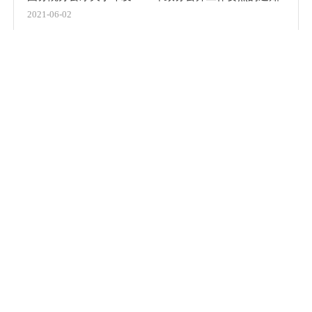
2021-06-02
福建省人民政府办公厅关于进一步加强省政府门户网站
政策文件解读发布工作的通知
2021-06-02
福建省财政厅关于做好政府信息公开信息处理费收入收
缴管理有关事项的通知
2021-06-02
中华人民共和国政府信息公开条例
2019-08-01
福建省人民政府办公厅关于加强政策解读工作的通知