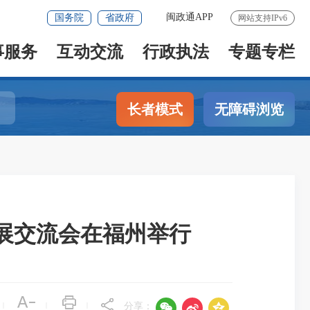
闽政通APP
国务院
省政府
网站支持IPv6
事服务
互动交流
行政执法
专题专栏
长者模式
无障碍浏览
展交流会在福州举行



|
|
|
分享：