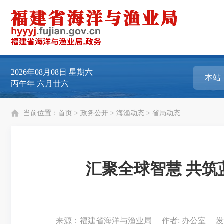
2026年08月08日
星期六
丙午年 六月廿六
当前位置：
首页
>
政务公开
>
海渔动态
>
省局动态
汇聚全球智慧 共
来源：福建省海洋与渔业局
作者: 办公室
发