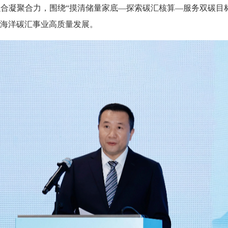
合凝聚合力，围绕“摸清储量家底—探索碳汇核算—服务双碳目
海洋碳汇事业高质量发展。