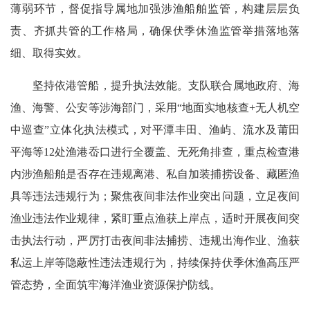
薄
弱环节，督促指导属地加强涉渔船舶监管，构建层层负
责、齐抓共管的工作格局，确保伏季休渔监管举措落地落
细、取得实效。
坚持依港管船，提升执法效能。支队联合属地政府、海
渔、海警、公安等涉海部门，采用“地面实地核查+无人机空
中巡查”立体化执法模式，对平潭丰田、渔屿、流水及莆田
平海等12处渔港岙口进行全覆盖、无死角排查，重点检查港
内涉渔船舶是否存在违规离港、私自加装捕捞设备、藏匿渔
具等违法违规行为；聚焦夜间非法作业突出问题，立足夜间
渔业违法作业规律，紧盯重点渔获上岸点，适时开展夜间突
击执法行动，严厉打击夜间非法捕捞、违规出海作业、渔获
私运上岸等隐蔽性违法违规行为，持续保持伏季休渔高压严
管态势，全面筑牢海洋渔业资源保护防线。