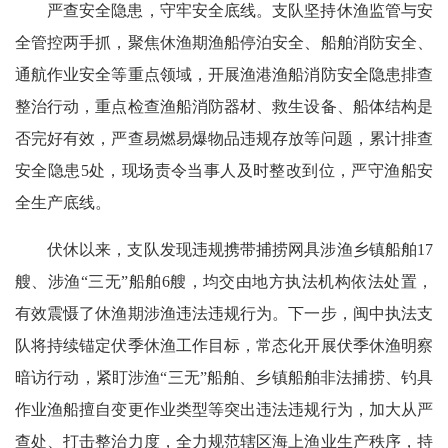
严查安全隐患，守牢安全底线。支队坚持休渔监管与安
全管控两手抓，聚焦休渔期渔船停泊安全、船舶消防安全、
通航作业安全等重点领域，开展渔港渔船消防安全隐患排查
整治行动，重点检查渔船消防器材、救生设备、船体结构是
否完好有效，严查易燃易爆物品违规存放等问题，累计排查
安全隐患5处，现场责令当事人及时整改到位，严守渔船安
全生产底线。
伏休以来，支队发现违规携带捕捞网具涉渔乡镇船舶17
艘、涉渔“三无”船舶6艘，均交由地方执法机构依法处置，
有效震慑了休渔期涉渔违法违规行为。下一步，闽中执法支
队将持续锚定伏季休渔工作目标，常态化开展伏季休渔明察
暗访行动，紧盯涉渔“三无”船舶、乡镇船舶非法捕捞、钓具
作业渔船擅自变更作业类型等突出违法违规行为，加大从严
查处、打击整治力度，全力规范辖区海上渔业生产秩序，持