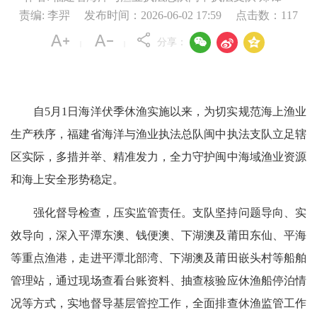
责编: 李羿
发布时间：2026-06-02 17:59
点击数：
117



分享：
|
|
自5月1日海洋伏季休渔实施以来，为切实规范海上渔业
生产秩序，福建省海洋与渔业执法总队闽中执法支队立足辖
区实际，多措并举、精准发力，全力守护闽中海域渔业资源
和海上安全形势稳定。
强化督导检查，压实监管责任。支队坚持问题导向、实
效导向，深入平潭东澳、钱便澳、下湖澳及莆田东仙、平海
等重点渔港，走进平潭北部湾、下湖澳及莆田嵌头村等船舶
管理站，通过现场查看台账资料、抽查核验应休渔船停泊情
况等方式，实地督导基层管控工作，全面排查休渔监管
工作